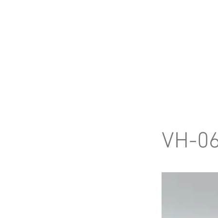
INICIO
PRODUCTOS
VH-0