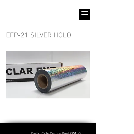
EFP-21 SILVER HOLO
Cedis: Calle Camino Real #354, Col.