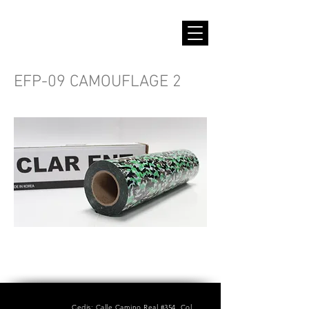
EFP-09 CAMOUFLAGE 2
Cedis: Calle Camino Real #354, Col.