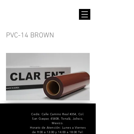
PVC-14 BROWN
Cedis: Calle Camino Real #354, Col.
San Gaspar, 45408, Tonalá, Jalisco,
Mexico.
Horario de Atención: Lunes a Viernes
de 9:00 a 13:00 y 14:00 a 18:00 Tel: