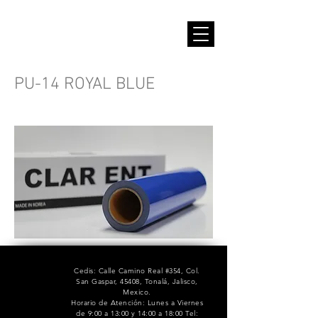
PU-14 ROYAL BLUE
Cedis: Calle Camino Real #354, Col.
San Gaspar, 45408, Tonalá, Jalisco,
Mexico.
Horario de Atención: Lunes a Viernes
de 9:00 a 13:00 y 14:00 a 18:00 Tel: