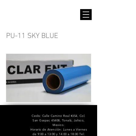
PU-11 SKY BLUE
Cedis: Calle Camino Real #354, Col.
San Gaspar, 45408, Tonalá, Jalisco,
Mexico.
Horario de Atención: Lunes a Viernes
de 9:00 a 13:00 y 14:00 a 18:00 Tel: