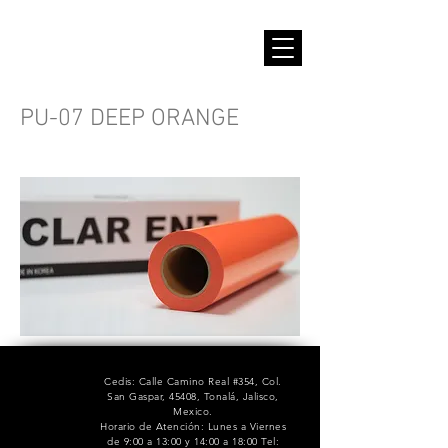
PU-07 DEEP ORANGE
Cedis: Calle Camino Real #354, Col.
San Gaspar, 45408, Tonalá, Jalisco,
Mexico.
Horario de Atención: Lunes a Viernes
de 9:00 a 13:00 y 14:00 a 18:00 Tel: