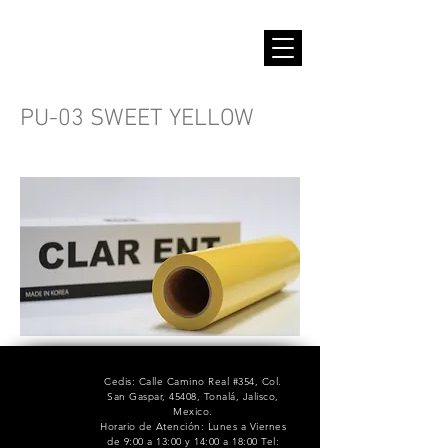
PU-03 SWEET YELLOW
Cedis: Calle Camino Real #354, Col.
San Gaspar, 45408, Tonalá, Jalisco,
Mexico.
Horario de Atención: Lunes a Viernes
de 9:00 a 13:00 y 14:00 a 18:00 Tel: