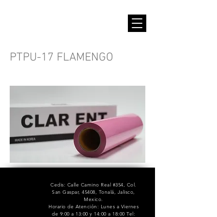
PTPU-17 FLAMENGO
Cedis: Calle Camino Real #354, Col.
San Gaspar, 45408, Tonalá, Jalisco,
Mexico.
Horario de Atención: Lunes a Viernes
de 9:00 a 13:00 y 14:00 a 18:00 Tel: