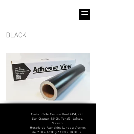
BLACK
Cedis: Calle Camino Real #354, Col.
San Gaspar, 45408, Tonalá, Jalisco,
Mexico.
Horario de Atención: Lunes a Viernes
de 9:00 a 13:00 y 14:00 a 18:00 Tel: