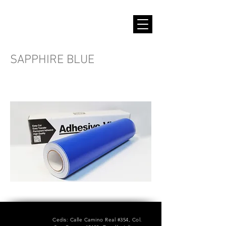
SAPPHIRE BLUE
Cedis: Calle Camino Real #354, Col.