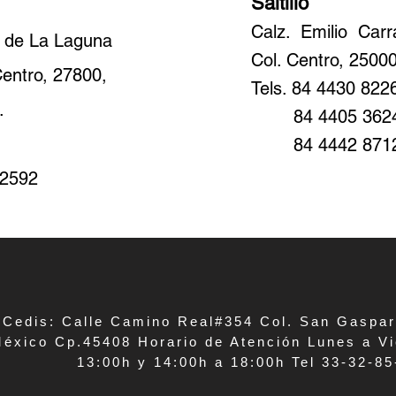
Saltillo
Calz. Emilio Car
e de La Laguna
Col. Centro, 25000,
Centro, 27800,
Tels. 84 4430 822
.
84 4405 362
84 4442 871
 2592
Cedis: Calle Camino Real#354 Col. San Gaspar
éxico
Cp.45408 Horario de Atención
Lunes a Vi
13:00h y 14:00h a 18:00h Tel 33-32-85