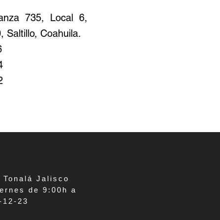
ranza 735, Local 6,
 Saltillo, Coahuila.
6
4
2
 Tonalá Jalisco
ernes de 9:00h a
-12-23