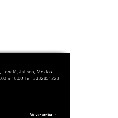
 Tonalá, Jalisco, Mexico.
4:00 a 18:00 Tel: 3332851223
Volver arriba